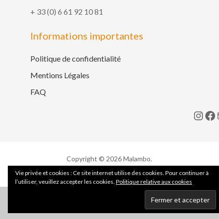
+ 33 (0) 6 61 92 10 81
Informations importantes
Politique de confidentialité
Mentions Légales
FAQ
Inst
Fa
Copyright © 2026 Malambo.
Alpha
WordPress Theme by themehall.com
Vie privée et cookies : Ce site internet utilise des cookies. Pour continuer à
l’utiliser, veuillez accepter les cookies.
Politique relative aux cookies